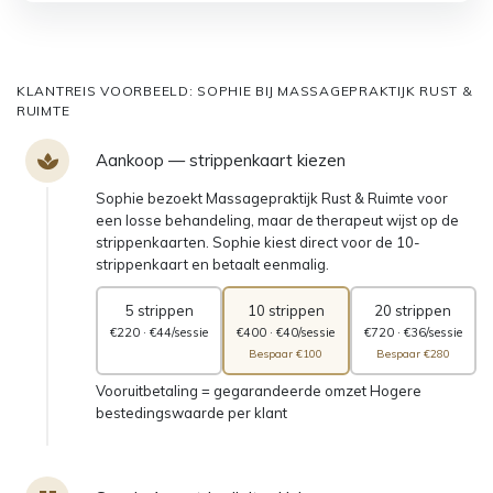
KLANTREIS VOORBEELD: SOPHIE BIJ MASSAGEPRAKTIJK RUST &
RUIMTE
Aankoop — strippenkaart kiezen
Sophie bezoekt Massagepraktijk Rust & Ruimte voor
een losse behandeling, maar de therapeut wijst op de
strippenkaarten. Sophie kiest direct voor de 10-
strippenkaart en betaalt eenmalig.
5 strippen
10 strippen
20 strippen
€220 · €44/sessie
€400 · €40/sessie
€720 · €36/sessie
Bespaar €100
Bespaar €280
Vooruitbetaling = gegarandeerde omzet
Hogere
bestedingswaarde per klant