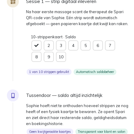
Sessie 1 — strip digitaal inleveren
Na haar eerste massage scant de therapeut de Spari
QR-code van Sophie. Eén strip wordt automatisch
afgeboekt — geen papieren kaartje dat kwijt kan raken.
10-strippenkaart · Saldo
2
3
4
5
6
7
8
9
10
1 van 10 strippen gebruikt
Automatisch saldobeheer
Tussendoor — saldo altijd inzichtelijk
Sophie hoeft niet te onthouden hoeveel strippen ze nog
heeft of een fysiek kaartje te bewaren. Ze opent Spari
en ziet direct haar resterende saldo, geldigheidsdatum
en boekingshistorie.
Geen kwijtgeraakte kaartjes
Transparant voor klant en salon