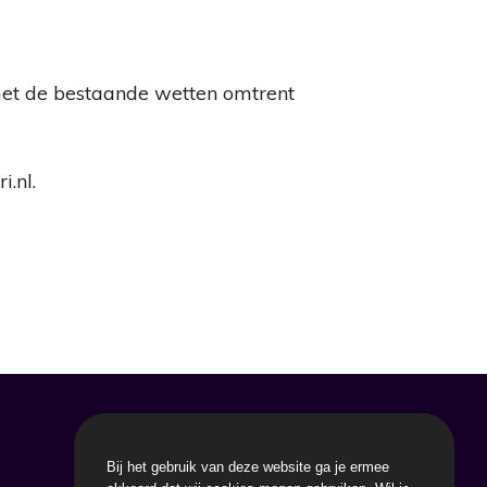
 met de bestaande wetten omtrent
i.nl
.
PRODUCTEN
Bij het gebruik van deze website ga je ermee
Digitale klantenkaart