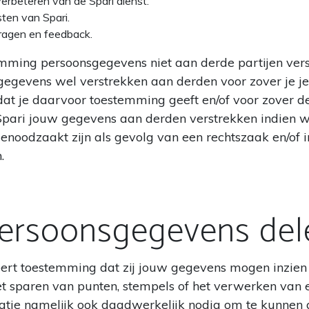
erbeteren van de Spari dienst.
sten van Spari.
ragen en feedback.
emming persoonsgegevens niet aan derde partijen ver
egevens wel verstrekken aan derden voor zover je jez
 je daarvoor toestemming geeft en/of voor zover dez
Spari jouw gegevens aan derden verstrekken indien wi
 genoodzaakt zijn als gevolg van een rechtszaak en/of 
.
ersoonsgegevens del
cteert toestemming dat zij jouw gegevens mogen inzie
het sparen van punten, stempels of het verwerken van 
matie namelijk ook daadwerkelijk nodig om te kunnen a