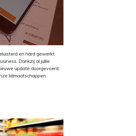
geluisterd en hard gewerkt
ness. Dankzij al jullie
nieuwe update doorgevoerd,
onze lidmaatschappen.